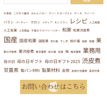
検索
お徳用
こだわり食材
みかんバター
グリークヨーグルト
ケーキ
スイーツ
レシピ
バラン
マロン
パーティー
メディア
モンブラン
人工柏葉
和栗
人工桜葉
和栗渋皮煮
人気商品
午後のラズベリーバター
国産
栗
国産和栗
国産栗
柏の葉
売れ筋
干し芋
柏餅
柑橘
業務用
栗渋皮煮
梅
栗の渋皮煮
栗甘露煮
桜の葉
桜葉
梅甘露煮
渋皮煮
母の日ギフト
母の日ギフト2025
母の日
甘露煮
製菓材料
製パン材料
金柑
金柑の甘露煮
風邪対策