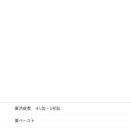
業務用
豆知識
事例紹介
人工葉
自然栗 ワレ 1.1㎏びん
栗渋皮煮 真空パック×20
栗甘露煮 1.1㎏びん
栗渋皮煮 ワレ９L缶
栗渋皮煮 ９L缶・1号缶
栗ペースト