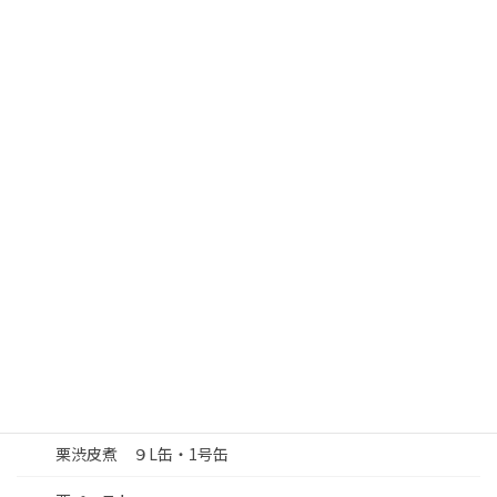
ー
お知らせ
シ
業務用
ョ
ン
豆知識
事例紹介
人工葉
自然栗 ワレ 1.1㎏びん
栗渋皮煮 真空パック×20
栗甘露煮 1.1㎏びん
栗渋皮煮 ワレ９L缶
栗渋皮煮 ９L缶・1号缶