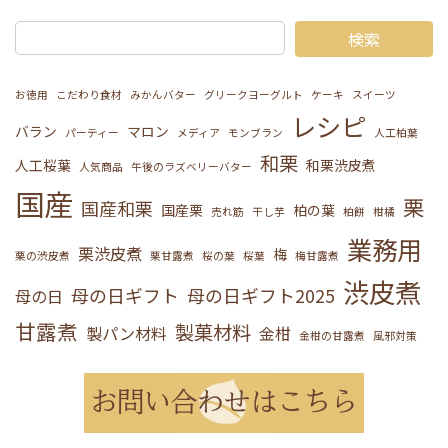
検索
お徳用
こだわり食材
みかんバター
グリークヨーグルト
ケーキ
スイーツ
レシピ
バラン
マロン
パーティー
メディア
モンブラン
人工柏葉
和栗
人工桜葉
和栗渋皮煮
人気商品
午後のラズベリーバター
国産
栗
国産和栗
国産栗
柏の葉
売れ筋
干し芋
柏餅
柑橘
業務用
栗渋皮煮
梅
栗の渋皮煮
栗甘露煮
桜の葉
桜葉
梅甘露煮
渋皮煮
母の日ギフト
母の日ギフト2025
母の日
甘露煮
製菓材料
製パン材料
金柑
金柑の甘露煮
風邪対策