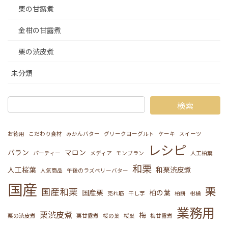
栗の甘露煮
金柑の甘露煮
栗の渋皮煮
未分類
検索
お徳用
こだわり食材
みかんバター
グリークヨーグルト
ケーキ
スイーツ
レシピ
バラン
マロン
パーティー
メディア
モンブラン
人工柏葉
和栗
人工桜葉
和栗渋皮煮
人気商品
午後のラズベリーバター
国産
栗
国産和栗
国産栗
柏の葉
売れ筋
干し芋
柏餅
柑橘
業務用
栗渋皮煮
梅
栗の渋皮煮
栗甘露煮
桜の葉
桜葉
梅甘露煮