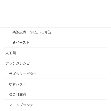
栗渋皮煮 真空パック×20
栗甘露煮 1.1㎏びん
栗渋皮煮 ワレ９L缶
栗渋皮煮 ９L缶・1号缶
栗ペースト
人工葉
アレンジレシピ
ラズベリーバター
ゆずバター
梅の甘露煮
マロンブランテ