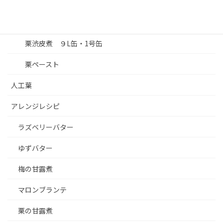
栗甘露煮 1.1㎏びん
栗渋皮煮 ワレ９L缶
栗渋皮煮 ９L缶・1号缶
栗ペースト
人工葉
アレンジレシピ
ラズベリーバター
ゆずバター
梅の甘露煮
マロンブランテ
栗の甘露煮