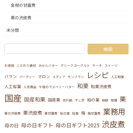
金柑の甘露煮
栗の渋皮煮
未分類
検索
お徳用
こだわり食材
みかんバター
グリークヨーグルト
ケーキ
スイーツ
レシピ
バラン
マロン
パーティー
メディア
モンブラン
人工柏葉
和栗
人工桜葉
和栗渋皮煮
人気商品
午後のラズベリーバター
国産
栗
国産和栗
国産栗
柏の葉
売れ筋
干し芋
柏餅
柑橘
業務用
栗渋皮煮
梅
栗の渋皮煮
栗甘露煮
桜の葉
桜葉
梅甘露煮
渋皮煮
母の日ギフト
母の日ギフト2025
母の日