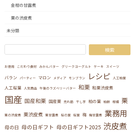
金柑の甘露煮
栗の渋皮煮
未分類
検索
お徳用
こだわり食材
みかんバター
グリークヨーグルト
ケーキ
スイーツ
レシピ
バラン
マロン
パーティー
メディア
モンブラン
人工柏葉
和栗
人工桜葉
和栗渋皮煮
人気商品
午後のラズベリーバター
国産
栗
国産和栗
国産栗
柏の葉
売れ筋
干し芋
柏餅
柑橘
業務用
栗渋皮煮
梅
栗の渋皮煮
栗甘露煮
桜の葉
桜葉
梅甘露煮
渋皮煮
母の日ギフト
母の日ギフト2025
母の日