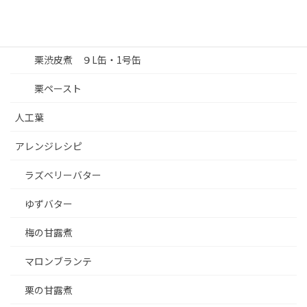
栗甘露煮 1.1㎏びん
栗渋皮煮 ワレ９L缶
栗渋皮煮 ９L缶・1号缶
栗ペースト
人工葉
アレンジレシピ
ラズベリーバター
ゆずバター
梅の甘露煮
マロンブランテ
栗の甘露煮